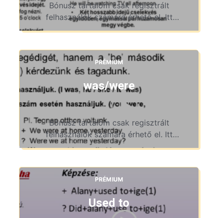
Bónusz tartalom csak regisztrált
felhasználók számára érhető el. Itt
regisztrálhatsz ingyenesen:
REGISZTRÁCIÓ Prémium tartalom csak
előfizetők számára érhető el! Nem
PRÉMIUM
vagy még előfizetőnk? Itt
előfizethetsz: ELŐFIZETÉS
was/were
Bónusz tartalom csak regisztrált
felhasználók számára érhető el. Itt
regisztrálhatsz ingyenesen:
REGISZTRÁCIÓ Prémium tartalom csak
előfizetők számára érhető el! Nem
PRÉMIUM
vagy még előfizetőnk? Itt
előfizethetsz: ELŐFIZETÉS
Used to