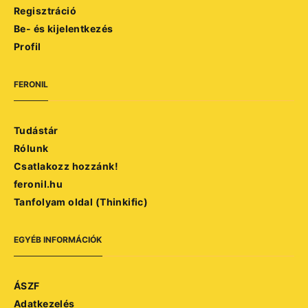
Regisztráció
Be- és kijelentkezés
Profil
FERONIL
Tudástár
Rólunk
Csatlakozz hozzánk!
feronil.hu
Tanfolyam oldal (Thinkific)
EGYÉB INFORMÁCIÓK
ÁSZF
Adatkezelés