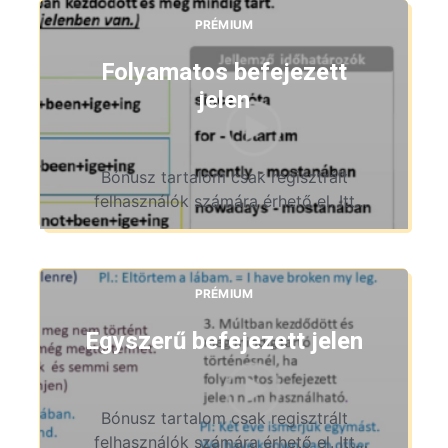
előfizetők számára érhető el! Nem
PRÉMIUM
vagy még előfizetőnk? Itt
előfizethetsz: ELŐFIZETÉS
Folyamatos befejezett
jelen
Bónusz tartalom csak regisztrált
felhasználók számára érhető el. Itt
regisztrálhatsz ingyenesen:
REGISZTRÁCIÓ Prémium tartalom csak
előfizetők számára érhető el! Nem
PRÉMIUM
vagy még előfizetőnk? Itt
előfizethetsz: ELŐFIZETÉS
Egyszerű befejezett jelen
Bónusz tartalom csak regisztrált
felhasználók számára érhető el. Itt