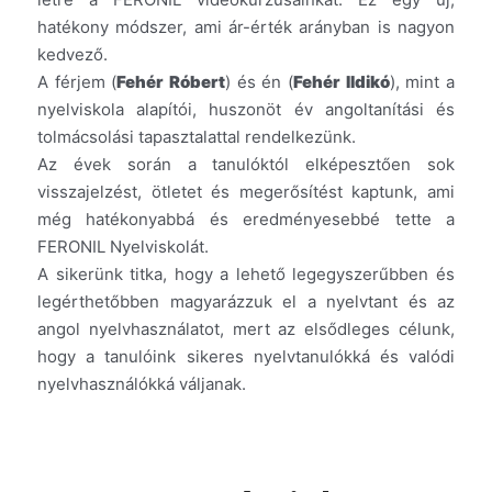
hatékony módszer, ami ár-érték arányban is nagyon
kedvező.
A férjem (
Fehér Róbert
) és én (
Fehér Ildikó
), mint a
nyelviskola alapítói, huszonöt év angoltanítási és
tolmácsolási tapasztalattal rendelkezünk.
Az évek során a tanulóktól elképesztően sok
visszajelzést, ötletet és megerősítést kaptunk, ami
még hatékonyabbá és eredményesebbé tette a
FERONIL Nyelviskolát.
A sikerünk titka, hogy a lehető legegyszerűbben és
legérthetőbben magyarázzuk el a nyelvtant és az
angol nyelvhasználatot, mert az elsődleges célunk,
hogy a tanulóink sikeres nyelvtanulókká és valódi
nyelvhasználókká váljanak.