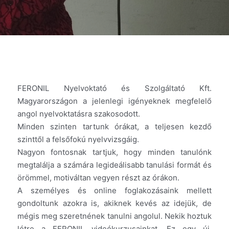
FERONIL Nyelvoktató és Szolgáltató Kft.
Magyarországon a jelenlegi igényeknek megfelelő
angol nyelvoktatásra szakosodott.
Minden szinten tartunk órákat, a teljesen kezdő
szinttől a felsőfokú nyelvvizsgáig.
Nagyon fontosnak tartjuk, hogy minden tanulónk
megtalálja a számára legideálisabb tanulási formát és
örömmel, motiváltan vegyen részt az órákon.
A személyes és online foglakozásaink mellett
gondoltunk azokra is, akiknek kevés az idejük, de
mégis meg szeretnének tanulni angolul. Nekik hoztuk
létre a FERONIL videókurzusainkat. Ez egy új,