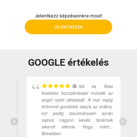
Jelentkezz képzéseinkre most!
JELENTKEZEK
GOOGLE értékelés
os
Ildi és Robi
y,
kivételes hozzáértéssel művelik az
án
angol nyelv oktatását. A mai napig
mi
örömmel gondolok vissza az órákra,
gy
ezt pedig tanulmányaim során
y
sajnos nagyon kevés tanárnak
en
sikerült elérnie. Hogy miért
...
Bővebben