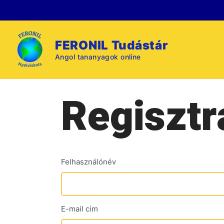
Skip
to
content
FERONIL Tudástár
Angol tananyagok online
Regisztr
Felhasználónév
E-mail cím