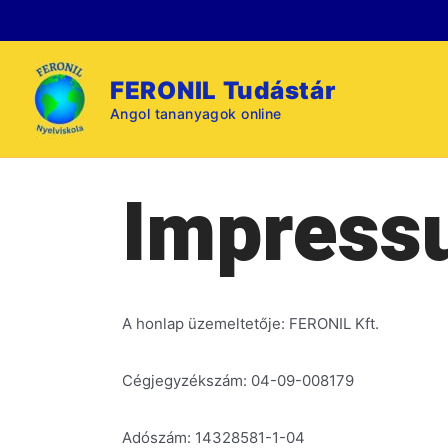
Skip
to
content
FERONIL Tudástár
Angol tananyagok online
Impress
A honlap üzemeltetője: FERONIL Kft.
Cégjegyzékszám: 04-09-008179
Adószám: 14328581-1-04