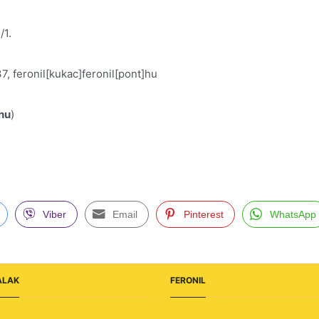
/1.
 feronil[kukac]feronil[pont]hu
.hu
)
Viber
Email
Pinterest
WhatsApp
ALAK
FERONIL