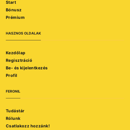
Start
Bónusz
Prémium
HASZNOS OLDALAK
Kezdőlap
Regisztráció
Be- és kijelentkezés
Profil
FERONIL
Tudástár
Rólunk
Csatlakozz hozzánk!