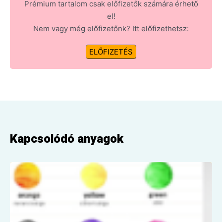
Prémium tartalom csak előfizetők számára érhető
el!
Nem vagy még előfizetőnk? Itt előfizethetsz:
ELŐFIZETÉS
Kapcsolódó anyagok