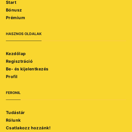
Start
Bónusz
Prémium
HASZNOS OLDALAK
Kezdőlap
Regisztráció
Be- és kijelentkezés
Profil
FERONIL
Tudástár
Rólunk
Csatlakozz hozzánk!